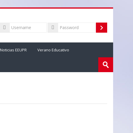
Username
Log
Password
in
Noticias EEUPR
Verano Educativo
Search
courses
Submit