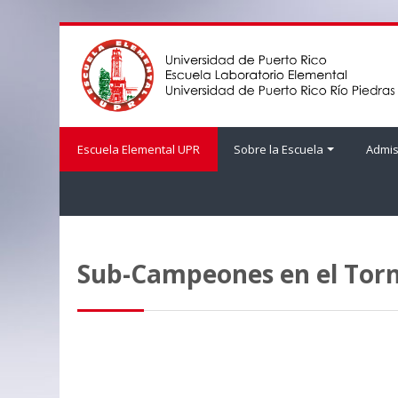
Skip
to
main
content
Escuela Elemental UPR
Sobre la Escuela
Admis
Sub-Campeones en el Tor