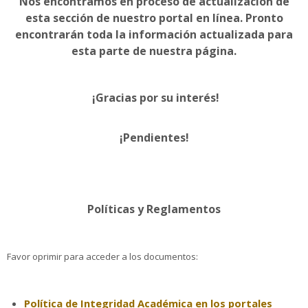
Nos encontramos en proceso de actualización de
esta sección de nuestro portal en línea. Pronto
encontrarán toda la información actualizada para
Actividades
esta parte de nuestra página.
Noticias EEUPR
¡Gracias por su interés!
Verano Educativo
Search
¡Pendientes!
courses
Sub
Políticas y Reglamentos
Favor oprimir para acceder a los documentos:
Política de Integridad Académica en los portales