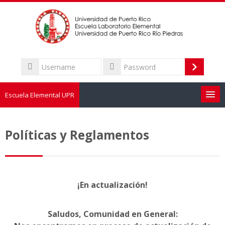
Skip
to
main
content
Username
Log
Password
in
Escuela Elemental UPR
Sobre la Escuela
Políticas y Reglamentos
Admisión
Personal
¡En actualización!
Padres
Saludos, Comunidad en General:
Calendario