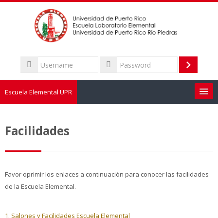
Skip
to
main
content
Username
Log
Password
in
Escuela Elemental UPR
Sobre la Escuela
Facilidades
Admisión
Personal
Favor oprimir los enlaces a continuación para conocer las facilidades
de la Escuela Elemental.
Padres
1. Salones y Facilidades Escuela Elemental
Calendario