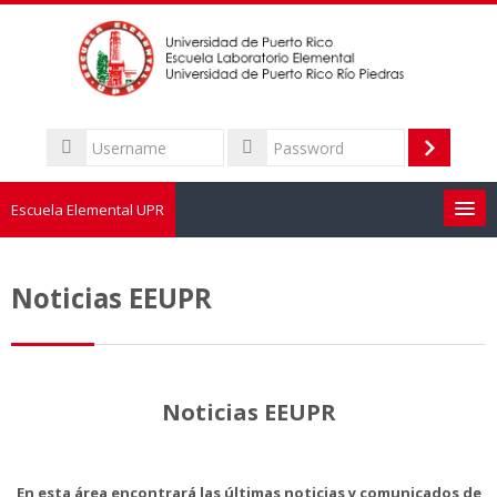
Skip
to
main
content
Username
Log
Password
in
Escuela Elemental UPR
Sobre la Escuela
Noticias EEUPR
Admisión
Personal
Noticias EEUPR
Padres
En esta área encontrará las últimas noticias y comunicados de
Calendario