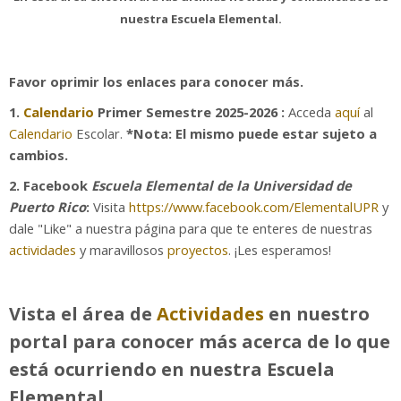
nuestra Escuela Elemental.
Actividades
Favor oprimir los enlaces para conocer más.
Noticias EEUPR
1.
Calendario
Primer Semestre 2025-2026
:
Acceda
aquí
al
Calendario
Escolar.
*Nota: El mismo puede estar sujeto a
Verano Educativo
cambios.
Search
2. Facebook
Escuela Elemental de la Universidad de
courses
Sub
Puerto Rico
:
Visita
https://www.facebook.com/ElementalUPR
y
dale "Like" a nuestra página para que te enteres de nuestras
actividades
y maravillosos
proyectos
. ¡Les esperamos!
Vista el área de
Actividades
en nuestro
portal para conocer más acerca de lo que
está ocurriendo en nuestra Escuela
Elemental.